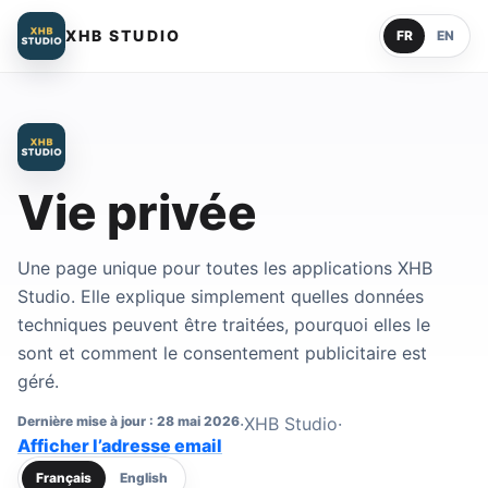
XHB STUDIO
FR
EN
Vie privée
Une page unique pour toutes les applications XHB
Studio. Elle explique simplement quelles données
techniques peuvent être traitées, pourquoi elles le
sont et comment le consentement publicitaire est
géré.
Dernière mise à jour : 28 mai 2026
·
XHB Studio
·
Contact email address
Afficher l’adresse email
Français
English